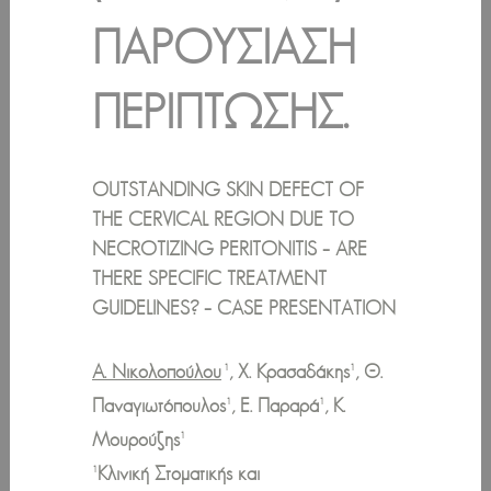
ΠΑΡΟΥΣΊΑΣΗ
ΠΕΡΊΠΤΩΣΗΣ.
OUTSTANDING SKIN DEFECT OF
THE CERVICAL REGION DUE TO
NECROTIZING PERITONITIS – ARE
THERE SPECIFIC TREATMENT
GUIDELINES? – CASE PRESENTATION
Α. Νικολοπούλου
, Χ. Κρασαδάκης
, Θ.
1
1
Παναγιωτόπουλος
, Ε. Παραρά
, Κ.
1
1
Μουρούζης
1
Κλινική Στοματικής και
1