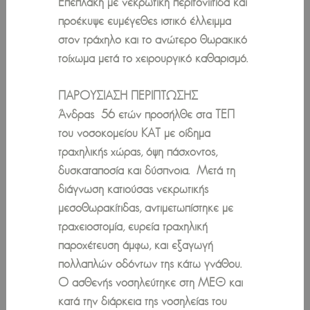
Επεπλάκη με νεκρωτική περιτονιίτιδα και
προέκυψε ευμέγεθες ιστικό έλλειμμα
στον τράχηλο και το ανώτερο θωρακικό
τοίχωμα μετά το χειρουργικό καθαρισμό.
ΠΑΡΟΥΣΙΑΣΗ ΠΕΡΙΠΤΩΣΗΣ
Άνδρας 56 ετών προσήλθε στα ΤΕΠ
του νοσοκομείου ΚΑΤ με οίδημα
τραχηλικής χώρας, όψη πάσχοντος,
δυσκαταποσία και δύσπνοια. Μετά τη
διάγνωση κατιούσας νεκρωτικής
μεσοθωρακίτιδας, αντιμετωπίστηκε με
τραχειοστομία, ευρεία τραχηλική
παροχέτευση άμφω, και εξαγωγή
πολλαπλών οδόντων της κάτω γνάθου.
Ο ασθενής νοσηλεύτηκε στη ΜΕΘ και
κατά την διάρκεια της νοσηλείας του