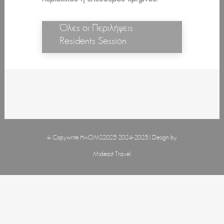
Όλες οι Περιλήψεις
Residents Session
© Copywrite HAOMS2025 2024-2025 | Design by
Mideast Travel
Όροι Χρήσης και Συναλλαγών