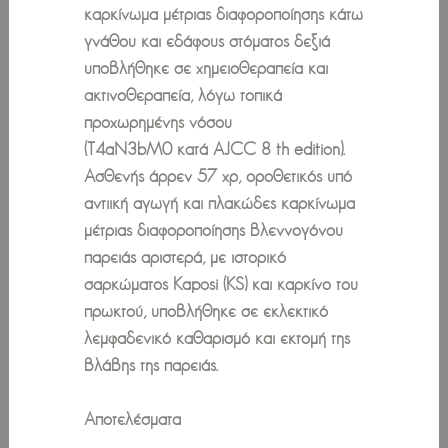
καρκίνωμα μέτριας διαφοροποίησης κάτω
γνάθου και εδάφους στόματος δεξιά
υποβλήθηκε σε χημειοθεραπεία και
ακτινοθεραπεία, λόγω τοπικά
προχωρημένης νόσου
(Τ4aN3bM0 κατά AJCC 8 th edition).
Ασθενής άρρεν 57 χρ, οροθετικός υπό
αντιική αγωγή και πλακώδες καρκίνωμα
μέτριας διαφοροποίησης βλεννογόνου
παρειάς αριστερά, με ιστορικό
σαρκώματος Kaposi (KS) και καρκίνο του
πρωκτού, υποβλήθηκε σε εκλεκτικό
λεμφαδενικό καθαρισμό και εκτομή της
βλάβης της παρειάς.
Αποτελέσματα