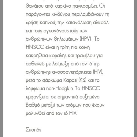
θανάτου από καρκίνο παγκοσμίως. Οι
παράγοντες κινδύνου περιλαμβάνουν τη
χρήση καπνού, την κατανάλωση αλκοόλ
και τους ογκογόνους ιούς των
ανθρώπινων θηλωμάτων (HPV). Το
HNSCC είναι η τρίτη πιο κοινή
κακοήθεια κεφαλής και τραχήλου για
ασθενείς με λοίμωξη από τον ιό της
ανθρώπινης ανοσοανεπάρκειας (HIV),
μετά το σάρκωμα Kaposi (KS) και το
λέμφωμα non-Hodgkin. Το HNSCC
εμφανίζεται σε σημαντικά αυξημένο
βαθμό μεταξύ των ατόμων που έχουν
μολυνθεί από τον ιό HIV.
Σκοπός