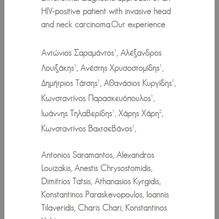
HIV-positive patient with invasive head
and neck carcinoma.Our experience
Aντώνιος Σαραμάντος
, Αλέξανδρος
1
Λουιζάκης
, Ανέστης Χρυσοστομίδης
,
1
1
Δημήτριος Τάτσης
, Αθανάσιος Κυργίδης
,
1
1
Κωνσταντίνος Παρασκευόπουλος
,
1
Ιωάννης Τηλαβερίδης
, Χάρης Χάρη
,
1
2
Κωνσταντίνος Βαχτσεβάνος
,
1
Antonios Saramantos, Alexandros
Louizakis, Anestis Chrysostomidis,
Dimitrios Tatsis, Αthanasios Kyrgidis,
Konstantinos Paraskevopoulos, Ioannis
Tilaveridis, Charis Chari, Konstantinos