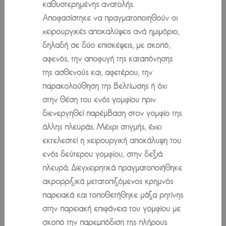
καθυστερημένης ανατολής.
Αποφασίστηκε να πραγματοποιηθούν οι
χειρουργικές αποκαλύψεις ανά ημιμόριο,
δηλαδή σε δύο επισκέψεις, με σκοπό,
αφενός, την αποφυγή της καταπόνησης
της ασθενούς και, αφετέρου, την
παρακολούθηση της βελτίωσης ή όχι
στην θέση του ενός γομφίου πριν
διενεργηθεί παρέμβαση στον γομφίο της
άλλης πλευράς. Μέχρι στιγμής, έχει
εκτελεστεί η χειρουργική αποκάλυψη του
ενός δεύτερου γομφίου, στην δεξιά
πλευρά. Διεγχειρητικά πραγματοποιήθηκε
ακρορριζικά μετατοπιζόμενος κρημνός
παρειακά και τοποθετήθηκε μάζα ρητίνης
στην παρειακή επιφάνεια του γομφίου με
σκοπό την παρεμπόδιση της πλήρους