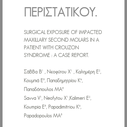
ΠΕΡΙΣΤΑΤΙΚΟΎ.
SURGICAL EXPOSURE OF IMPACTED
MAXILLARY SECOND MOLARS IN A
PATIENT WITH CROUZON
SYNDROME :
Α
CASE REPORT.
Σάββα Β
, Νεοφύτου Χ
, Καλημέρη Ε
,
1
1
2
Κουμπιά Ε
, Παπαδημητρίου Κ
,
3
4
Παπαδόπουλος ΜΑ
5
Savva V
, Neofytou X
,Kalimeri E
,
1
1
2
Koumpia E
, Papadimitriou K
,
3
4
Papadopoulos MA
5