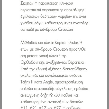
Σκοπός: H παρουσίαση κλινικού
περιστατικού χειρουργικής αποκάλυψης
έγκλειστων δεύτερων γομφίων της άνω
γνάθου λόγω καθυστερημένης ανατολής
σε παιδί με σύνδρομο Crouzon.
Μέθοδος και υλικά: Κορίτσι ηλικίας 9
ετών με σύνδρομο Crouzon προσήλθε
στη μεταπτυχιακή κλινική της
Ορθοδοντικής αναζητώντας θεραπεία.
Κατά την κλινική εξέταση διαπιστώθηκαν
σκελετικές και συγκλεισιακές σχέσεις
Τάξης ΙΙΙ κατά Angle, αμφοτερόπλευρη
οπίσθια σταυροειδής σύγκλειση, πρόσθια
ανεωγμένη δήξη (9 χιλ.), καθώς και
καθυστερημένη ανατολή των δοντιών
#11, #21, #17 και #27. H ασθενής