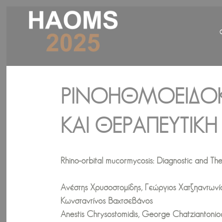
ΡΙΝΟΗΘΜΟΕΙΔΟΚ
ΚΑΙ ΘΕΡΑΠΕΥΤΙΚΉ
Rhino-orbital mucormycosis: Diagnostic and Th
Ανέστης Χρυσοστομίδης, Γεώργιος Χατζηαντωνίο
Κωνσταντίνος Βαχτσεβάνος
Anestis Chrysostomidis, George Chatziantoniou, 