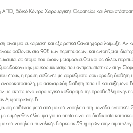
ή ΑΠΘ, Ειδικό Κέντρο Χειρουργικής Θεραπείας και Αποκατάσταση
είναι μια ευκαιριακή και εξαιρετικά θανατηφόρα λοίμωξη. Αν και
μένους ασθενείς στο 90% των περιπτώσεων, και εντοπίζεται ιδιαί
ευχαιμία, σε άτομα που έχουν μεταμοσχευθεί και σε άλλες περιπτ
θμοειδοκογχικής μουκορμύκωσης που αντιμετωπίστηκαν στην Στομα
ίου έτους, η πρώτη ασθενής με αρρύθμιστο σακχαρώδη διαβήτη τ
 ανοσοκαταστολή, με σακχαρώδη διαβήτη τύπου ΙΙ και αυξημένο Β
ηκαν με εκτεταμένο χειρουργικό καθαρισμό της προσβεβλημένης π
ις Αμφοτερικίνης Β.
ξέωση επιβίωσε μετά από μακρά νοσηλεία στη μονάδα εντατικής θ
με ευμέγεθες έλλειμμα για το οποίο είναι σε διαδικασία κατασκ
μακρά νοσηλεία συνολικής διάρκειας 59 ημερών στην αιματολογικ