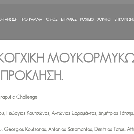
ΟΡΓΑΝΩΣΗ
ΠΡΟΓΡΑΜΜΑ
ΧΩΡΟΣ
ΕΓΓΡΑΦΕΣ
POSTERS
ΧΟΡΗΓΟΙ
ΕΠΙΚΟΙΝΩΝΙ
ΟΓΧΙΚΉ ΜΟΥΚOΡΜΎΚΩΣ
 ΠΡΌΚΛΗΣΗ.
eraputic Challenge
υ, Γεώργιος Κουτσώνας, Αντώνιος Σαραμάντος, Δημήτριος Τάτσης,
Georgios Koutsonas, Antonios Saramantos, Dimitrios Tatsis, Athana