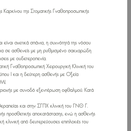
ς Καρκίνου της Στοματικής Γναθοπροσωπικής
 είναι σχετικά σπάνια, η συχνότητά της νόσου
τερα σε ασθενείς με μη ρυθμισμένο σακχαρώδη
ώσεις με ουδετεροπενία.
τική Γναθοπροσωπική Χειρουργική Κλινική του
ύπου Ι και η δεύτερη ασθενής με Οξεία
ΜΙ.
εριοχής με συνοδό εξεντέρωση οφθαλμού. Κατά
εραπείας και στην ΣΓΠΧ κλινική του ΓΝΘ Γ.
ευής προσθετικής αποκατάστασης, ενώ η ασθενής
ή κλινική από δευτερεύουσες επιπλοκές του