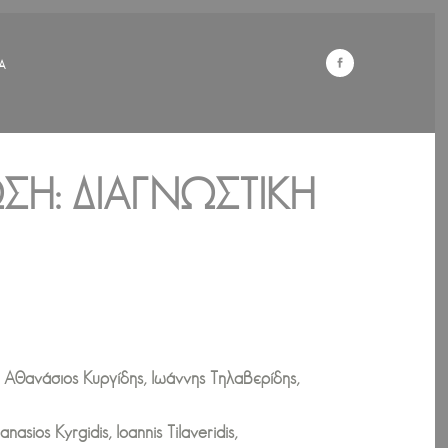
Α
Η: ΔΙΑΓΝΩΣΤΙΚΉ
 Αθανάσιος Κυργίδης, Ιωάννης Τηλαβερίδης,
sios Kyrgidis, Ioannis Tilaveridis,