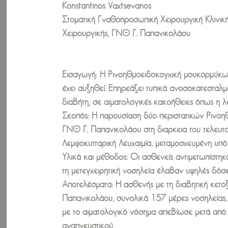
Konstantinos Vaxtsevanos
Στοματική Γναθοπροσωπική Χειρουργική Κλινικ
Χειρουργικής, ΓΝΘ Γ. Παπανικολάου
Εισαγωγή: Η Ρινοηθμοειδοκογχική μουκoρμύκωση 
έχει αυξηθεί. Επηρεάζει τυπικά ανοσοκατεσταλ
διαβήτη, σε αιματολογικές κακοήθειες όπως η λ
Σκοπός: Η παρουσίαση δύο περιστατικών Ρινοη
ΓΝΘ Γ. Παπανικολάου στη διαρκεια του τελευτα
Λεμφοκυτταρική Λευχαιμία, μεταμοσχευμένη υπό
Υλικά και μέθοδος: Οι ασθενείς αντιμετωπίστ
τη μετεγχειρητική νοσηλεία έλαβαν υψηλές δόσε
Αποτελέσματα: Η ασθενής με τη διαβητική κετο
Παπανικολάου, συνολικά 157 μέρες νοσηλείας, 
με το αιματολογικό νόσημα απεβίωσε μετά από 
αναπνευστικού.