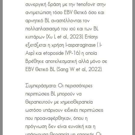
συνεργική δράση με την tenofovir στην
αντιμετώπιση τόσο EBV θετικό όσο και
αρνητικό BL αναστέλλοντας τον
πολλαπλασιασμό του ιού και των BL
κυττάρων (Xu L et al., 2023). Επίσης
εξετάζεται η χρήση l-asparaginase ( l-
Asp) και etoposide (VP-16) η οποία
βρέθηκε αποτελεσματική αλλά μόνο σε
EBV θετικό BL. (Sang W et al., 2022).
Συμπεράσματα: Οι περισσότερες
περιπτώσεις BL μπορούν να
θεραπευτούν με χημειοθεραπεία
ωστόσο υπάρχουν ειδικές περιπτώσεις
που προαναφέρθηκαν, όπου η
πρόγνωση δεν είναι ευνοϊκή και η
υπάρχουσα θεραπεία μη επαρκής. Οι