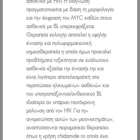
ασθενείς με HIV). Η διάγνωση
πραγματοποιείται με βάση τη μορφολογία
και την έκφραση του MYC καθώς στους
ασθενείς με BL υπερεκφράζεται.
Θεραπεία εκλογής αποτελεί η υψηλής
έντασης και πολυφαρμακευτική
χημειοθεραπεία η οποία όμως προκαλεί
προβλήματα τοξικότητας σε ευάλωτους
ασθενείς εξαιτίας της έντασής της και
είναι λιγότερο αποτελεσματική στις
περιπτώσεις ηλικιωμένων ασθενών και
του υποτροπιάζοντος/ανθεκτικού BL
ιδιαίτερα αν υπάρχει ταυτόχρονη
μόλυνση από τον HIV. Για την
αντιμετώπιση αυτών των μειονεκτημάτων,
αναπτύσσονται πειραματικές θεραπείες
όπως η χρήση chidamide το οποίο έχει