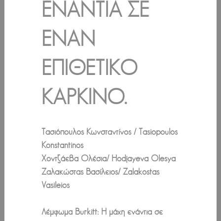
ΕΝΆΝΤΙΑ ΣΕ
ΈΝΑΝ
ΕΠΙΘΕΤΙΚΌ
ΚΑΡΚΊΝO.
Τασιόπουλος Κωνσταντίνος / Tasiopoulos
Konstantinos
Χοντζάεβα Ολέσια/ Hodjayeva Olesya
Ζαλακώστας Βασίλειος/ Zalakostas
Vasileios
Λέμφωμα Burkitt: Η μάχη ενάντια σε