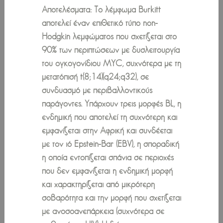
Αποτελέσματα: Το λέμφωμα Burkitt
αποτελεί έναν επιθετικό τύπο non-
Hodgkin λεμφώματος που σχετίζεται στο
90% των περιπτώσεων με δυσλειτουργία
του ογκογονίδιου MYC, συχνότερα με τη
μετατόπισή t(8;14)(q24;q32), σε
συνδυασμό με περιβαλλοντικούς
παράγοντες. Υπάρχουν τρεις μορφές BL, η
ενδημική που αποτελεί τη συχνότερη και
εμφανίζεται στην Αφρική και συνδέεται
με τον ιό Epstein-Bar (EBV), η σποραδική
η οποία εντοπίζεται σπάνια σε περιοχές
που δεν εμφανίζεται η ενδημική μορφή
και χαρακτηρίζεται από μικρότερη
σοβαρότητα και την μορφή που σχετίζεται
με ανοσοανεπάρκεια (συχνότερα σε