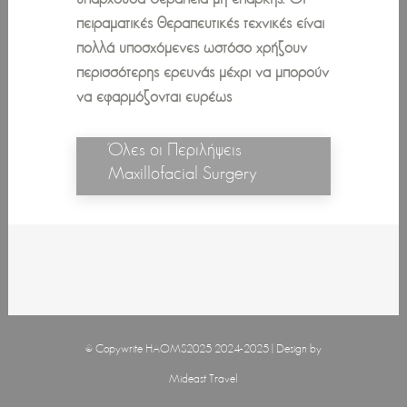
πειραματικές θεραπευτικές τεχνικές είναι
πολλά υποσχόμενες ωστόσο χρήζουν
περισσότερης ερευνάς μέχρι να μπορούν
να εφαρμόζονται ευρέως
Όλες οι Περιλήψεις
Maxillofacial Surgery
© Copywrite HAOMS2025 2024-2025 | Design by
Mideast Travel