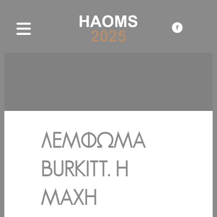
ΛΈΜΦΩΜΑ
BURKITT. Η
ΜΆΧΗ