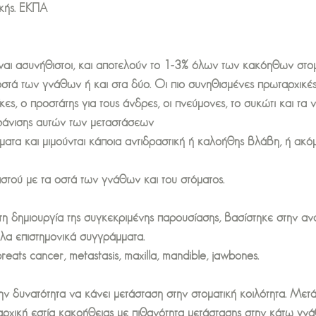
ικής. ΕΚΠΑ
 είναι ασυνήθιστοι, και αποτελούν το 1-3% όλων των κακόηθων σ
οστά των γνάθων ή και στα δύο. Οι πιο συνηθισμένες πρωταρχικέ
ίκες, ο προστάτης για τους άνδρες, οι πνεύμονες, το συκώτι και τα 
μφάνισης αυτών των μεταστάσεων
ματα και μιμούνται κάποια αντιδραστική ή καλοήθης βλάβη, ή ακό
στού με τα οστά των γνάθων και του στόματος.
τη δημιουργία της συγκεκριμένης παρουσίασης, βασίστηκε στην 
λα επιστημονικά συγγράμματα.
reats cancer, metastasis, maxilla, mandible, jawbones.
ν δυνατότητα να κάνει μετάσταση στην στοματική κοιλότητα. Μετ
ταρχική εστία κακοήθειας με πιθανότητα μετάστασης στην κάτω γνάθ