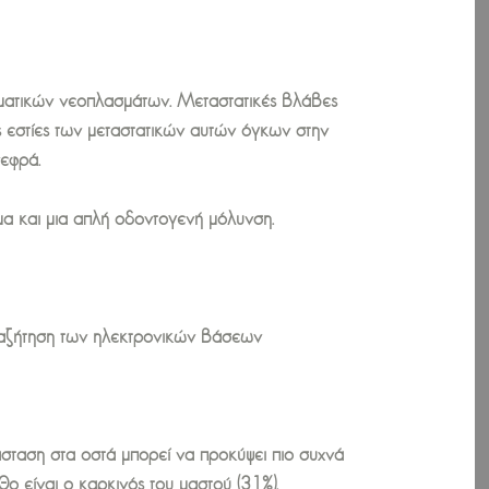
τοματικών νεοπλασμάτων. Μεταστατικές βλάβες
ς εστίες των μεταστατικών αυτών όγκων στην
νεφρά.
μα και μια απλή οδοντογενή μόλυνση.
αναζήτηση των ηλεκτρονικών βάσεων
άσταση στα οστά μπορεί να προκύψει πιο συχνά
ο είναι ο καρκινός του μαστού (31%).