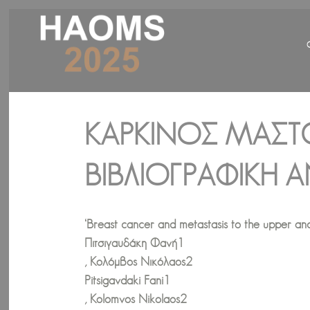
ΚΑΡΚΊΝΟΣ ΜΑΣΤΟ
ΥΣ. ΒΙΒΛΙΟΓΡΑΦΙΚΗ
‘Breast cancer and metastasis to the upper and
Πιτσιγαυδάκη Φανή1
, Κολόμβος Νικόλαος2
Pitsigavdaki Fani1
, Kolomvos Nikolaos2