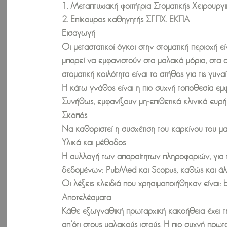
1. Μεταπτυχιακή φοιτήτρια Στοματικής Χειρουργ
2. Επίκουρος καθηγητής ΣΓΠΧ. ΕΚΠΑ
Εισαγωγή
Οι μεταστατικοί όγκοι στην στοματική περιοχή
μπορεί να εμφανιστούν στα μαλακά μόρια, στα 
στοματική κοιλότητα είναι το στήθος για τις γυνα
Η κάτω γνάθος είναι η πιο συχνή τοποθεσία ε
Συνήθως, εμφανίζουν μη-επιθετικά κλινικά ευρή
Σκοπός
Να καθοριστεί η συσχέτιση του καρκίνου του μα
Υλικά και μέθοδος
Η συλλογή των απαραίτητων πληροφοριών, για 
δεδομένων: PubMed και Scopus, καθώς και άλ
Οι λέξεις κλειδιά που χρησιμοποιήθηκαν είναι: b
Αποτελέσματα
Κάθε εξωγναθική πρωταρχική κακοήθεια έχει τη
απ’ότι στους μαλακούς ιστούς. Η πιο συχνή πρω