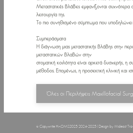
Μεταστατικές βλάβες εμφανίζονται συχνότερα στη
λειτουργία της.
Το πιο συνηθισμένο σύμπτωμα που υποδηλώνει με
Συμπεράσματα
Η διάγνωση μιας μεταστατικής βλάβης στην περι
μεταστατικών βλαβών στην
στοματική κοιλότητα είναι αρκετά δυσχερής, η
μέθοδος. Επομένως, η προσεκτική κλινική και ι
Όλες οι Περιλήψεις Maxillofacial Sur
© Copywrite HAOMS2025 2024-2025 | Design by
Mideast Tra