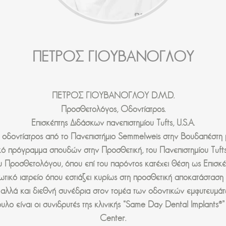
ΠΕΤΡΟΣ ΓΙΟΥΒΑΝΟΓΛΟΥ
ΠΕΤΡΟΣ ΓΙΟΥΒΑΝΟΓΛΟΥ D.M.D.
Προσθετολόγος, Οδοντίατρος.
Επισκέπτης Διδάσκων πανεπιστημίου Tufts, U.S.A.
οδοντίατρος από το Πανεπιστήμιο Semmelweis στην Βουδαπέστη μ
κό πρόγραμμα σπουδών στην Προσθετική, του Πανεπιστημίου Tufts 
υ Προσθετολόγου, όπου επί του παρόντος κατέχει θέση ως Επισκέ
ωτικό ιατρείο όπου εστιάζει κυρίως στη προσθετική αποκατάστασ
 αλλά και διεθνή συνέδρια στον τομέα των οδοντικών εμφυτευμάτ
είναι οι συνιδρυτές της κλινικής “Same Day Dental Implants®️” 
Center.