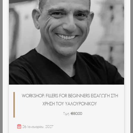
WORKSHOP: FILLERS FOR BEGINNERS ΕΙΣΑΓΩΓΉ ΣΤΗ
ΧΡΉΣΗ ΤΟΥ ΥΑΛΟΥΡΟΝΙΚΟΎ
Τιμή:
€
80.00
26 Ιανουαρίου, 2027