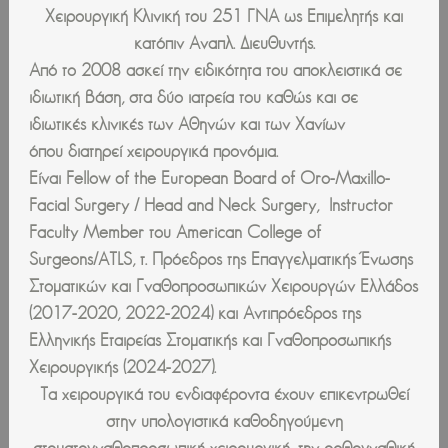
Χειρουργική Κλινική του 251 ΓΝΑ ως Επιμελητής και
κατόπιν Αναπλ. Διευθυντής.
Από το 2008 ασκεί την ειδικότητα του αποκλειστικά σε
ιδιωτική βάση, στα δύο ιατρεία του καθώς και σε
ιδιωτικές κλινικές των Αθηνών και των Χανίων
όπου διατηρεί χειρουργικά προνόμια.
Είναι Fellow of the European Board of Oro-Maxillo-
Facial Surgery / Head and Neck Surgery, Instructor
Faculty Member του American College of
Surgeons/ATLS, τ. Πρόεδρος της Επαγγελματικής Ένωσης
Στοματικών και Γναθοπροσωπικών Χειρουργών Ελλάδος
(2017-2020, 2022-2024) και Αντιπρόεδρος της
Ελληνικής Εταιρείας Στοματικής και Γναθοπροσωπικής
Χειρουργικής (2024-2027).
Τα χειρουργικά του ενδιαφέροντα έχουν επικεντρωθεί
στην υπολογιστικά καθοδηγούμενη
στοματογναθοπροσωπική χειρουργική, την ορθογναθική