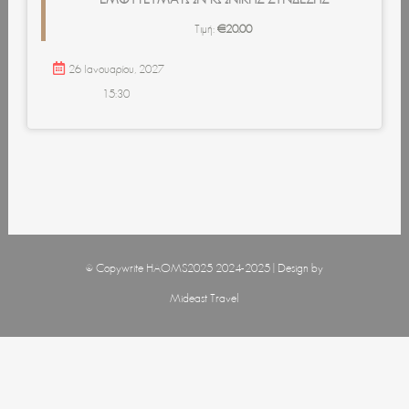
Τιμή:
€
20.00
26 Ιανουαρίου, 2027
15:30
© Copywrite HAOMS2025 2024-2025 | Design by
Mideast Travel
Όροι Χρήσης και Συναλλαγών