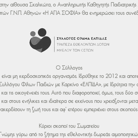
στην αίθουσα Σκαλκώτα, ο Αναπληρωτής Καθηγητής Παιδιατρικής 
ν Γ.Ν.Π. Αθηνών «Η ΑΓΙΑ ΣΟΦΙΑ» θα ενημερώσει τους συνέδρ
Ο Σύλλογος
ι μη κερδοσκοπικός οργανισμός. Ιδρύθηκε το 2012 και αποτελ
ου Συλλόγου Φίλων Παιδιών με Καρκίνο «ΕΛΠΙΔΑ», με Ιδρύτρια την
ι τις οικογένειές τους. Αυτό που διαφοροποιεί, όμως, τους δύο
και στους ενήλικες και ιδιαίτερα σε εκείνους που χρειάζονται με
κερδίσουν τη ζωή τους και αφ’ ετέρου εμπεριέχει στους σκοπούς 
Κύριοι σκοποί του Σωματείου
Γνώμης γύρω από το ζήτημα της εθελοντικής δωρεάς αιμοποιητικώ